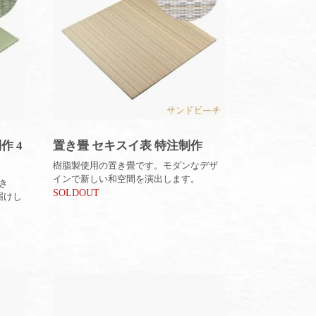
作 4
置き畳 セキスイ表 特注制作
樹脂製使用の置き畳です。モダンなデザ
インで新しい和空間を演出します。
き
SOLDOUT
届けし