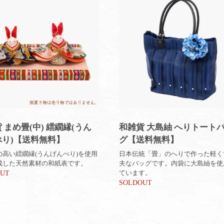
 まめ畳(中) 繧繝縁(うん
和雑貨 大島紬 へりトート
べり)【送料無料】
グ【送料無料】
の高い繧繝縁(うんげんべり)を使用
日本伝統「畳」のへりで作った軽く
成した天然素材の和紙表です。
夫なバッグです。内袋に大島紬を使
ています。
OUT
SOLDOUT