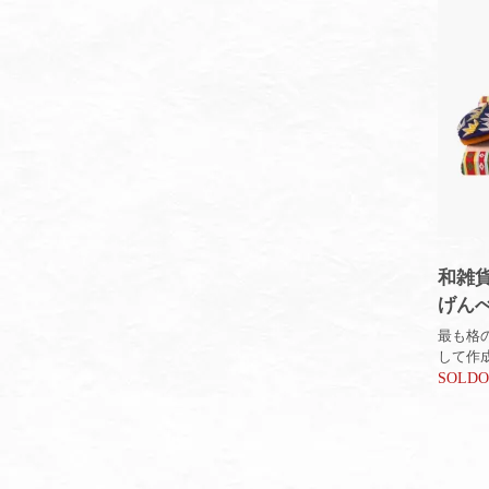
和雑貨
げん
最も格
して作
SOLD