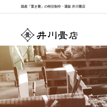
国産「置き畳」の特注制作・通販 井川畳店