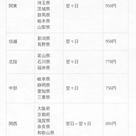
埼玉県
関東
翌々日
950円
茨城県
群馬県
栃木県
山梨県
新潟県
信越
翌々日
950円
長野県
富山県
北陸
石川県
翌々日
778円
福井県
岐阜県
静岡県
中部
翌々日
756円
愛知県
三重県
大阪府
京都府
滋賀県
関西
翌日～翌々日
691円
奈良県
和歌山県