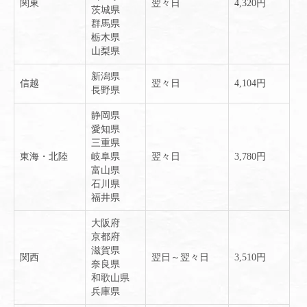
関東
翌々日
4,320円
茨城県
群馬県
栃木県
山梨県
新潟県
信越
翌々日
4,104円
長野県
静岡県
愛知県
三重県
東海・北陸
岐阜県
翌々日
3,780円
富山県
石川県
福井県
大阪府
京都府
滋賀県
関西
翌日～翌々日
3,510円
奈良県
和歌山県
兵庫県