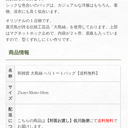
シックな色合いのバッグは、カジュアルな洋服はもちろん、着
物、浴衣にも良く似合います。
オリジナルの１点物です。
鹿児島が誇る伝統工芸品「大島紬」を使用しております。上部
はマグネットホック止めで、内袋が２ヶ所、底板も入っていま
すので、型くずれしにくい作りです。
商品情報
名
和雑貨 大島紬 へりトートバッグ【送料無料】
称
サ
イ
25cm×30cm×10cm
ズ
配
送
に
こちらの商品は
【対面お渡し】佐川急便
にて
送料無料
で
つ
お届けします。