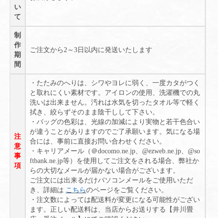
い
て
制
作
ご注文から2～3日以内に発送いたします
期
間
・たたみのへりは、シワやヨレに弱く、一度カタがつく
と取れにくい素材です。アイロンの使用、洗濯機での丸
洗いは出来ません。汚れは水気を切ったタオル等で軽く
拭き、絞らずそのまま陰干しして下さい。
・バッグの色彩は、光線の加減により実物と若干色合い
が違うことがありますのでご了承願います。気になる場
注
合には、事前に直接お問い合わせください。
意
・キャリアメール（＠docomo.ne.jp、@ezweb.ne.jp、@so
事
ftbank.ne.jp等）を使用してご注文をされる場合、弊社か
項
らの大切なメールが届かない場合がございます。
ご注文には出来るだけパソコンメールをご使用いただ
き、詳細は
こちら
のページをご覧ください。
・注文数によっては配送料が変更になる可能性がござい
ます。正しい配送料は、当店からお送りする【井川畳